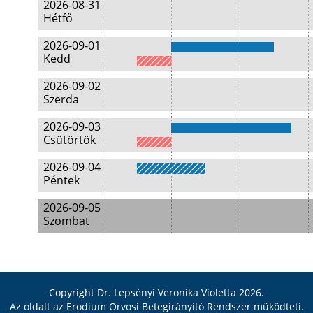
2026-08-31
Hétfő
2026-09-01
Kedd
2026-09-02
Szerda
2026-09-03
Csütörtök
2026-09-04
Péntek
2026-09-05
Szombat
Copyright Dr. Lepsényi Veronika Violetta 2026.
Az oldalt az
Erodium Orvosi Betegirányító Rendszer
működteti.