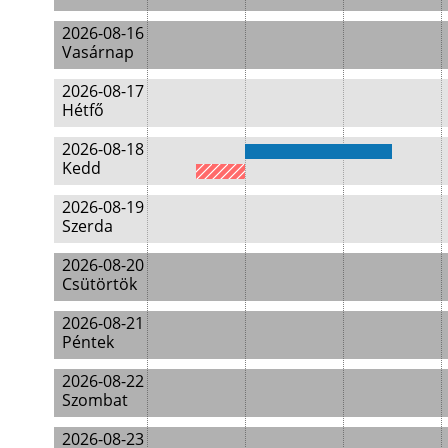
2026-08-16
Vasárnap
2026-08-17
Hétfő
2026-08-18
Kedd
2026-08-19
Szerda
2026-08-20
Csütörtök
2026-08-21
Péntek
2026-08-22
Szombat
2026-08-23