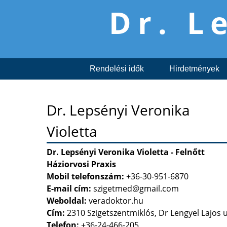
Dr. L
Rendelési idők
Hirdetmények
Dr. Lepsényi Veronika
Violetta
Dr. Lepsényi Veronika Violetta - Felnőtt
Háziorvosi Praxis
Mobil telefonszám:
+36-30-951-6870
E-mail cím:
szigetmed@gmail.com
Weboldal:
veradoktor.hu
Cím:
2310 Szigetszentmiklós, Dr Lengyel Lajos u
Telefon:
+36-24-466-205