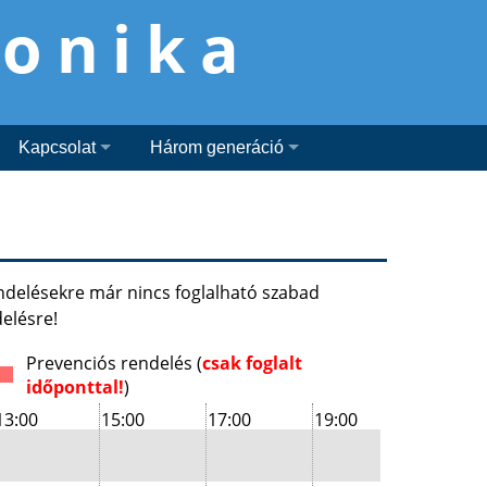
ronika
Kapcsolat
Három generáció
endelésekre már nincs foglalható szabad
elésre!
Prevenciós rendelés (
csak foglalt
időponttal!
)
13:00
15:00
17:00
19:00