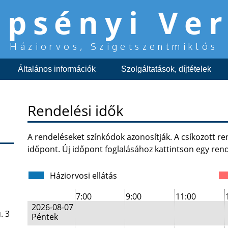
epsényi Ve
Háziorvos, Szigetszentmiklós
Általános információk
Szolgáltatások, díjtételek
Rendelési idők
A rendeléseket színkódok azonosítják. A csíkozott r
időpont. Új időpont foglalásához kattintson egy rend
Háziorvosi ellátás
7:00
9:00
11:00
2026-08-07
. 3
Péntek