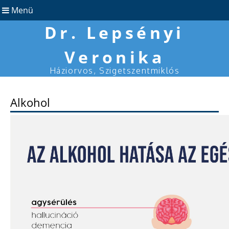
Menü
Dr. Lepsényi
Veronika
Háziorvos, Szigetszentmiklós
Alkohol